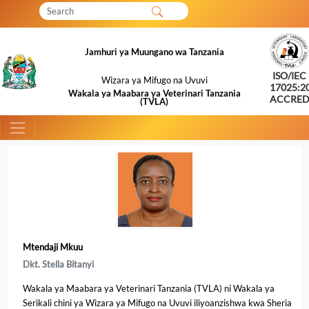
Wasiliana Nasi
Barua Pepe
MMM
ENGLISH
Jamhuri ya Muungano wa Tanzania
ISO/IEC
Wizara ya Mifugo na Uvuvi
17025:2
Wakala ya Maabara ya Veterinari Tanzania
ACCRED
(TVLA)
Mtendaji Mkuu
Dkt. Stella Bitanyi
Wakala ya Maabara ya Veterinari Tanzania (TVLA) ni Wakala ya
Serikali chini ya Wizara ya Mifugo na Uvuvi iliyoanzishwa kwa Sheria