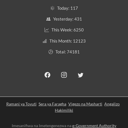
Today: 117
Yesterday: 431
This Week: 6250
This Month: 12123
Total: 74181
Ramani ya Tovuti
Sera ya Faragha
Vigezo na Masharti
Angalizo
Hakimiliki
Imesanifiwa na Imetengenezwa na
e-Government Authority