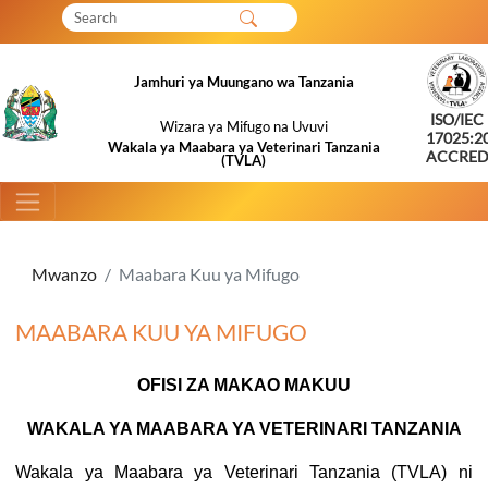
Wasiliana Nasi
Barua Pepe
MMM
ENGLISH
Jamhuri ya Muungano wa Tanzania
ISO/IEC
Wizara ya Mifugo na Uvuvi
17025:2
Wakala ya Maabara ya Veterinari Tanzania
ACCRED
(TVLA)
Mwanzo
Maabara Kuu ya Mifugo
MAABARA KUU YA MIFUGO
OFISI ZA MAKAO MAKUU
WAKALA YA MAABARA YA VETERINARI TANZANIA
Wakala ya Maabara ya Veterinari Tanzania (TVLA) ni