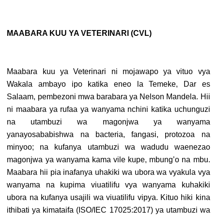
MAABARA KUU YA VETERINARI (CVL)
Maabara kuu ya Veterinari ni mojawapo ya vituo vya
Wakala ambayo ipo katika eneo la Temeke, Dar es
Salaam, pembezoni mwa barabara ya Nelson Mandela. Hii
ni maabara ya rufaa ya wanyama nchini katika uchunguzi
na utambuzi wa magonjwa ya wanyama
yanayosababishwa na bacteria, fangasi, protozoa na
minyoo; na kufanya utambuzi wa wadudu waenezao
magonjwa ya wanyama kama vile kupe, mbung’o na mbu.
Maabara hii pia inafanya uhakiki wa ubora wa vyakula vya
wanyama na kupima viuatilifu vya wanyama kuhakiki
ubora na kufanya usajili wa viuatilifu vipya. Kituo hiki kina
ithibati ya kimataifa (ISO/IEC 17025:2017) ya utambuzi wa