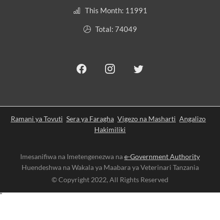
This Month: 11991
Total: 74049
Ramani ya Tovuti
Sera ya Faragha
Vigezo na Masharti
Angalizo
Hakimiliki
Imesanifiwa na Imetengenezwa na
e-Government Authority
Huendeshwa na Wakala ya Maabara ya Veterinari Tanzania
© Copyright 2022, All Rights Reserved
slot gacor