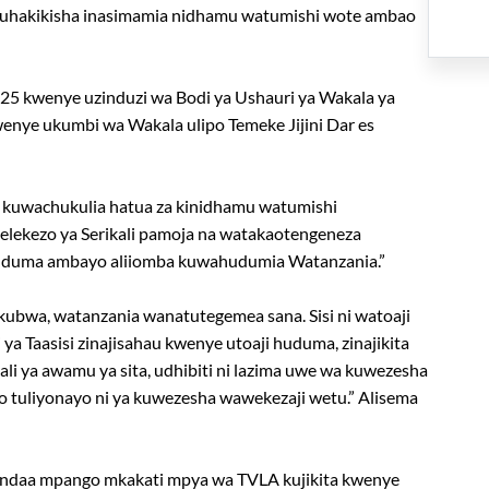
 kuhakikisha inasimamia nidhamu watumishi wote ambao
025 kwenye uzinduzi wa Bodi ya Ushauri ya Wakala ya
enye ukumbi wa Wakala ulipo Temeke Jijini Dar es
te kuwachukulia hatua za kinidhamu watumishi
lekezo ya Serikali pamoja na watakaotengeneza
huduma ambayo aliiomba kuwahudumia Watanzania.”
mkubwa, watanzania wanatutegemea sana. Sisi ni watoaji
 ya Taasisi zinajisahau kwenye utoaji huduma, zinajikita
li ya awamu ya sita, udhibiti ni lazima uwe wa kuwezesha
zo tuliyonayo ni ya kuwezesha wawekezaji wetu.” Alisema
oandaa mpango mkakati mpya wa TVLA kujikita kwenye