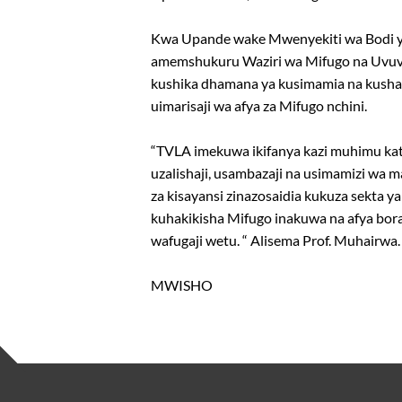
Kwa Upande wake Mwenyekiti wa Bodi y
amemshukuru Waziri wa Mifugo na Uvuvi
kushika dhamana ya kusimamia na kusha
uimarisaji wa afya za Mifugo nchini.
“TVLA imekuwa ikifanya kazi muhimu ka
uzalishaji, usambazaji na usimamizi wa m
za kisayansi zinazosaidia kukuza sekta y
kuhakikisha Mifugo inakuwa na afya bora
wafugaji wetu. “ Alisema Prof. Muhairwa.
MWISHO