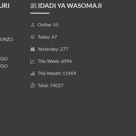
URI
IDADI YA WASOMAJI
Online: 55
Today: 67
FUNZO
Yesterday: 277
FUGO
This Week: 6096
FUGO
This Month: 11969
A
Total: 74027