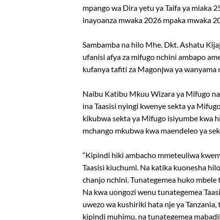
mpango wa Dira yetu ya Taifa ya miaka 25
inayoanza mwaka 2026 mpaka mwaka 20
Sambamba na hilo Mhe. Dkt. Ashatu Kija
ufanisi afya za mifugo nchini ambapo am
kufanya tafiti za Magonjwa ya wanyama 
Naibu Katibu Mkuu Wizara ya Mifugo na
ina Taasisi nyingi kwenye sekta ya Mifug
kikubwa sekta ya Mifugo isiyumbe kwa h
mchango mkubwa kwa maendeleo ya sekt
“Kipindi hiki ambacho mmeteuliwa kweny
Taasisi kiuchumi. Na katika kuonesha hi
chanjo nchini. Tunategemea huko mbele tue
Na kwa uongozi wenu tunategemea Taasisi
uwezo wa kushiriki hata nje ya Tanzania,
kipindi muhimu, na tunategemea mabadil