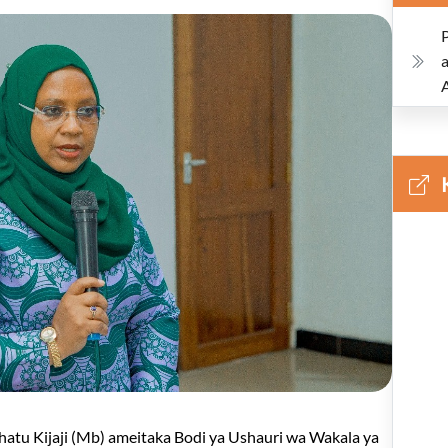
K
hatu Kijaji (Mb) ameitaka Bodi ya Ushauri wa Wakala ya