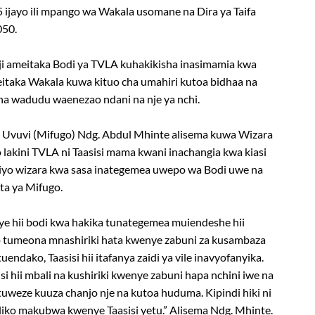
 ijayo ili mpango wa Wakala usomane na Dira ya Taifa
50.
ji ameitaka Bodi ya TVLA kuhakikisha inasimamia kwa
eitaka Wakala kuwa kituo cha umahiri kutoa bidhaa na
na wadudu waenezao ndani na nje ya nchi.
 Uvuvi (Mifugo) Ndg. Abdul Mhinte alisema kuwa Wizara
o lakini TVLA ni Taasisi mama kwani inachangia kwa kiasi
iyo wizara kwa sasa inategemea uwepo wa Bodi uwe na
a ya Mifugo.
e hii bodi kwa hakika tunategemea muiendeshe hii
lo tumeona mnashiriki hata kwenye zabuni za kusambaza
ndako, Taasisi hii itafanya zaidi ya vile inavyofanyika.
 hii mbali na kushiriki kwenye zabuni hapa nchini iwe na
 tuweze kuuza chanjo nje na kutoa huduma. Kipindi hiki ni
iko makubwa kwenye Taasisi yetu.” Alisema Ndg. Mhinte.