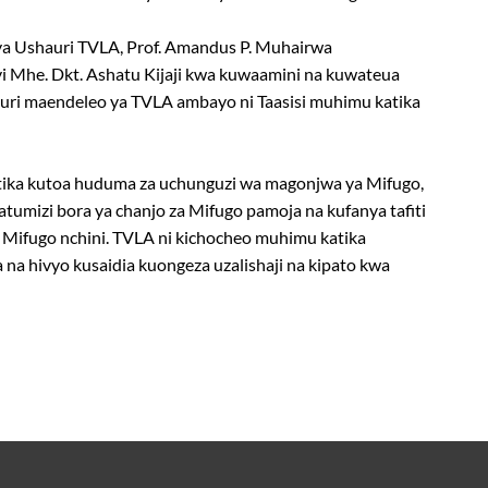
a Ushauri TVLA, Prof. Amandus P. Muhairwa
 Mhe. Dkt. Ashatu Kijaji kwa kuwaamini na kuwateua
uri maendeleo ya TVLA ambayo ni Taasisi muhimu katika
tika kutoa huduma za uchunguzi wa magonjwa ya Mifugo,
atumizi bora ya chanjo za Mifugo pamoja na kufanya tafiti
a Mifugo nchini. TVLA ni kichocheo muhimu katika
 na hivyo kusaidia kuongeza uzalishaji na kipato kwa