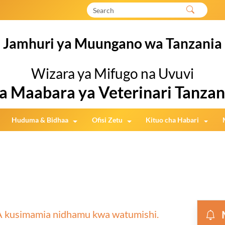
Jamhuri ya Muungano wa Tanzania
Wizara ya Mifugo na Uvuvi
a Maabara ya Veterinari Tanzan
Huduma & Bidhaa
Ofisi Zetu
Kituo cha Habari
LA kusimamia nidhamu kwa watumishi.