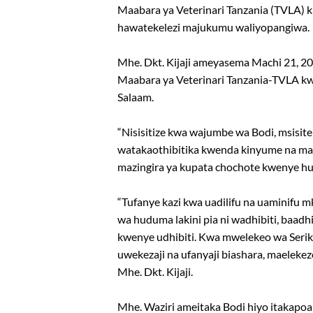
Maabara ya Veterinari Tanzania (TVLA)
hawatekelezi majukumu waliyopangiwa.
Mhe. Dkt. Kijaji ameyasema Machi 21, 2
Maabara ya Veterinari Tanzania-TVLA kw
Salaam.
“Nisisitize kwa wajumbe wa Bodi, msisi
watakaothibitika kwenda kinyume na mae
mazingira ya kupata chochote kwenye 
“Tufanye kazi kwa uadilifu na uaminifu 
wa huduma lakini pia ni wadhibiti, baadhi
kwenye udhibiti. Kwa mwelekeo wa Serika
uwekezaji na ufanyaji biashara, maeleke
Mhe. Dkt. Kijaji.
Mhe. Waziri ameitaka Bodi hiyo itakap